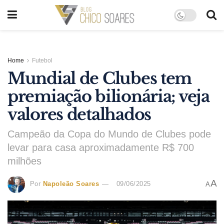
Home
Futebol
Mundial de Clubes tem
premiação bilionária; veja
valores detalhados
Campeão da Copa do Mundo de Clubes pode
levar para casa aproximadamente R$ 700
milhões
A
Por
Napoleão Soares
09/06/2025
A