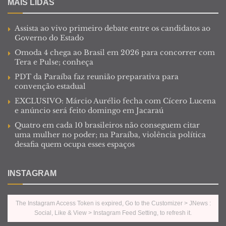
MAIS LIDAS
Assista ao vivo primeiro debate entre os candidatos ao
Governo do Estado
Omoda 4 chega ao Brasil em 2026 para concorrer com
Tera e Pulse; conheça
PDT da Paraíba faz reunião preparativa para
convenção estadual
EXCLUSIVO: Márcio Aurélio fecha com Cícero Lucena
e anúncio será feito domingo em Jacaraú
Quatro em cada 10 brasileiros não conseguem citar
uma mulher no poder; na Paraíba, violência política
desafia quem ocupa esses espaços
INSTAGRAM
The Instagram Access Token is expired, Go to the Customizer > JNews :
Social, Like & View > Instagram Feed Setting, to refresh it.