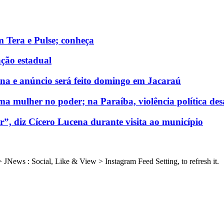
 Tera e Pulse; conheça
ção estadual
a e anúncio será feito domingo em Jacaraú
a mulher no poder; na Paraíba, violência política des
”, diz Cícero Lucena durante visita ao município
JNews : Social, Like & View > Instagram Feed Setting, to refresh it.