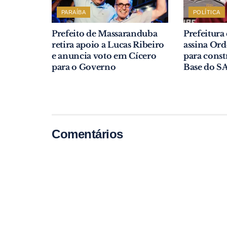
PARAÍBA
POLÍTICA
Prefeito de Massaranduba
Prefeitura
retira apoio a Lucas Ribeiro
assina Or
e anuncia voto em Cícero
para const
para o Governo
Base do S
Comentários