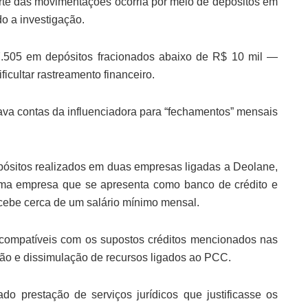
rte das movimentações ocorria por meio de depósitos em
do a investigação.
.505 em depósitos fracionados abaixo de R$ 10 mil —
icultar rastreamento financeiro.
icava contas da influenciadora para “fechamentos” mensais
ósitos realizados em duas empresas ligadas a Deolane,
uma empresa que se apresenta como banco de crédito e
ecebe cerca de um salário mínimo mensal.
 compatíveis com os supostos créditos mencionados nas
tação e dissimulação de recursos ligados ao PCC.
do prestação de serviços jurídicos que justificasse os