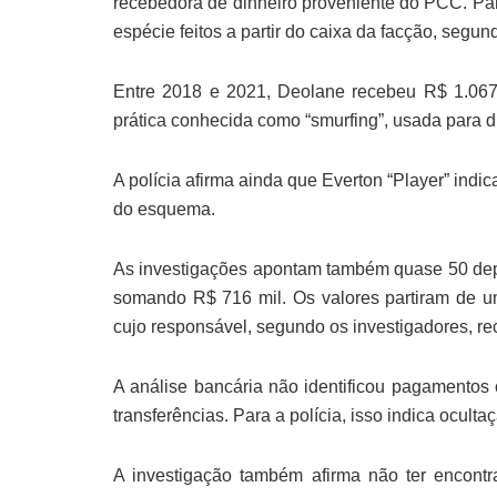
recebedora de dinheiro proveniente do PCC. Pa
espécie feitos a partir do caixa da facção, segun
Entre 2018 e 2021, Deolane recebeu R$ 1.067
prática conhecida como “smurfing”, usada para dif
A polícia afirma ainda que Everton “Player” ind
do esquema.
As investigações apontam também quase 50 dep
somando R$ 716 mil. Os valores partiram de 
cujo responsável, segundo os investigadores, r
A análise bancária não identificou pagamentos
transferências. Para a polícia, isso indica ocul
A investigação também afirma não ter encontra