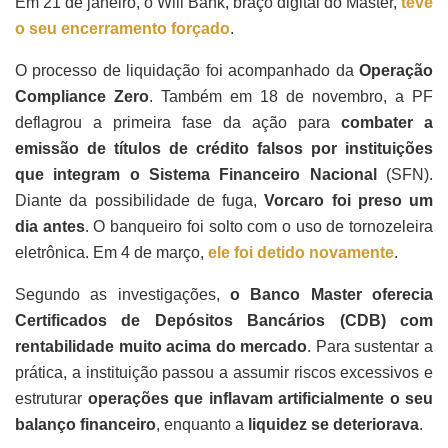
Em 21 de janeiro, o Will Bank, braço digital do Master,
teve
o seu encerramento forçado
.
O processo de liquidação foi acompanhado da
Operação
Compliance Zero
. Também em 18 de novembro, a PF
deflagrou a primeira fase da ação para
combater a
emissão de títulos de crédito falsos por instituições
que integram o Sistema Financeiro Nacional
(SFN).
Diante da possibilidade de fuga,
Vorcaro foi preso um
dia antes
. O banqueiro foi solto com o uso de tornozeleira
eletrônica. Em 4 de março,
ele foi detido novamente
.
Segundo as investigações,
o Banco Master oferecia
Certificados de Depósitos Bancários (CDB) com
rentabilidade muito acima do mercado
. Para sustentar a
prática, a instituição passou a assumir riscos excessivos e
estruturar
operações que inflavam artificialmente o seu
balanço financeiro
, enquanto a
liquidez se deteriorava
.