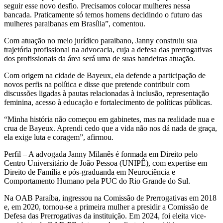
seguir esse novo desfio. Precisamos colocar mulheres nessa
bancada. Praticamente só temos homens decidindo o futuro das
mulheres paraibanas em Brasília”, comentou.
Com atuação no meio jurídico paraibano, Janny construiu sua
trajetória profissional na advocacia, cuja a defesa das prerrogativas
dos profissionais da área será uma de suas bandeiras atuação.
Com origem na cidade de Bayeux, ela defende a participação de
novos perfis na política e disse que pretende contribuir com
discussões ligadas à pautas relacionadas à inclusão, representação
feminina, acesso à educação e fortalecimento de políticas públicas.
“Minha história não começou em gabinetes, mas na realidade nua e
crua de Bayeux. Aprendi cedo que a vida não nos dá nada de graça,
ela exige luta e coragem”, afirmou.
Perfil – A advogada Janny Milanês é formada em Direito pelo
Centro Universitário de João Pessoa (UNIPÊ), com expertise em
Direito de Família e pós-graduanda em Neurociência e
Comportamento Humano pela PUC do Rio Grande do Sul.
Na OAB Paraíba, ingressou na Comissão de Prerrogativas em 2018
e, em 2020, tornou-se a primeira mulher a presidir a Comissão de
Defesa das Prerrogativas da instituição. Em 2024, foi eleita vice-