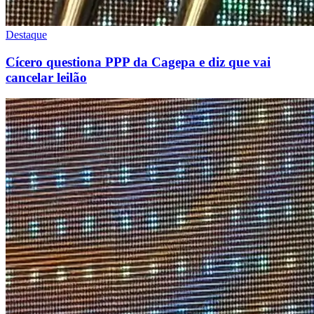
Destaque
Cícero questiona PPP da Cagepa e diz que vai
cancelar leilão