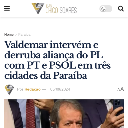
Home
Paraíba
Valdemar intervém e
derruba aliança do PL
com PT e PSOL em três
cidades da Paraíba
A
Por
Redação
05/09/2024
A