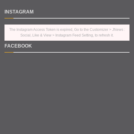
INSTAGRAM
The Instagram Access Token is expired, Go to the Customizer > JNews :
Social, Like & View > Instagram Feed Setting, to refresh it.
FACEBOOK