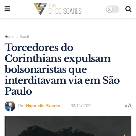
Home
Brasil
Torcedores do
Corinthians expulsam
bolsonaristas que
interditavam via em São
Paulo
A
Por
Napoleão Soares
02/11/2022
A