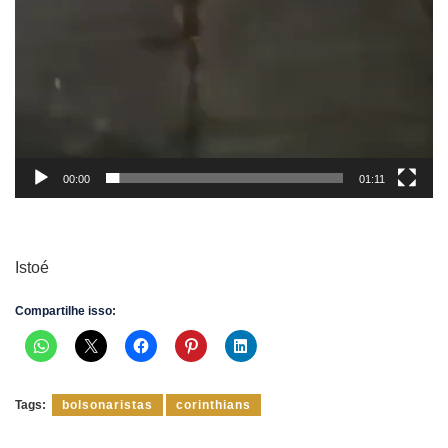
00:00
01:11
Istoé
Compartilhe isso:
Tags:
bolsonaristas
corinthians