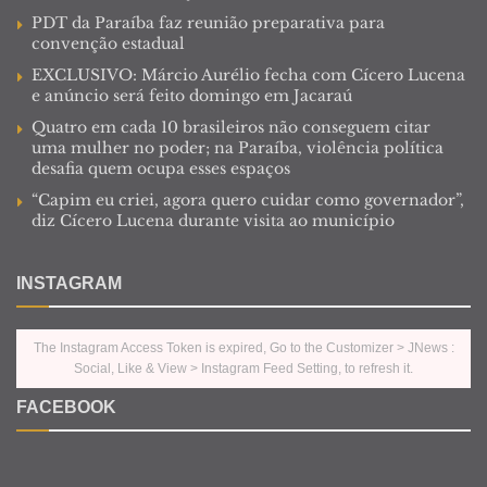
PDT da Paraíba faz reunião preparativa para
convenção estadual
EXCLUSIVO: Márcio Aurélio fecha com Cícero Lucena
e anúncio será feito domingo em Jacaraú
Quatro em cada 10 brasileiros não conseguem citar
uma mulher no poder; na Paraíba, violência política
desafia quem ocupa esses espaços
“Capim eu criei, agora quero cuidar como governador”,
diz Cícero Lucena durante visita ao município
INSTAGRAM
The Instagram Access Token is expired, Go to the Customizer > JNews :
Social, Like & View > Instagram Feed Setting, to refresh it.
FACEBOOK