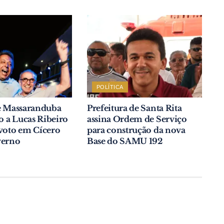
POLÍTICA
de Massaranduba
Prefeitura de Santa Rita
io a Lucas Ribeiro
assina Ordem de Serviço
voto em Cícero
para construção da nova
verno
Base do SAMU 192