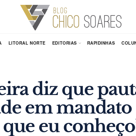
A
LITORAL NORTE
EDITORIAS
RAPIDINHAS
COLUN
ira diz que pau
dade em mandato
a que eu conheço