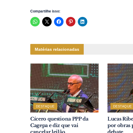
Compartilhe isso:
Matérias relacionadas
DESTAQUE
DESTAQUE
Cícero questiona PPP da
Lucas Ribe
Cagepa e diz que vai
por obras 
cancelar leilão
debate