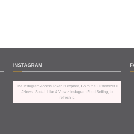
INSTAGRAM
F
The Instagram Access Token is expired, Go to the Customizer >
JNews : Social, Like & View > Instagram Feed Setting, to
refresh it.