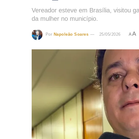
Vereador esteve em Brasília, visitou 
da mulher no município.
A
Por
Napoleão Soares
25/05/2026
A