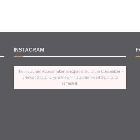
INSTAGRAM
F
The Instagram Access Token is expired, Go to the Customizer >
JNews : Social, Like & View > Instagram Feed Setting, to
refresh it.