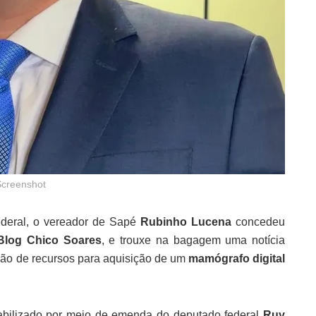
Screenshot
federal, o vereador de Sapé
Rubinho Lucena
concedeu
Blog Chico Soares
, e trouxe na bagagem uma notícia
ção de recursos para aquisição de um
mamógrafo digital
abilizado por meio de emenda do deputado federal
Ruy