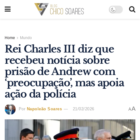
Home
Mundo
Rei Charles III diz que
recebeu notícia sobre
prisão de Andrew com
‘preocupação’, mas apoia
ação da polícia
A
Por
Napoleão Soares
21/02/2026
A