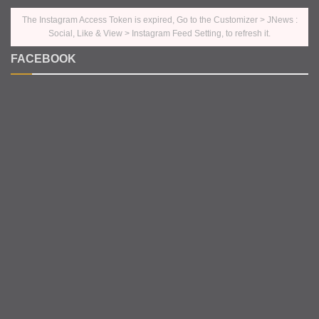
The Instagram Access Token is expired, Go to the Customizer > JNews :
Social, Like & View > Instagram Feed Setting, to refresh it.
FACEBOOK