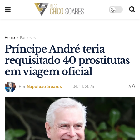
Home
Famosos
Príncipe André teria
requisitado 40 prostitutas
em viagem oficial
A
Por
Napoleão Soares
04/11/2025
A