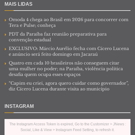
MAIS LIDAS
Omoda 4 chega ao Brasil em 2026 para concorrer com
Tera e Pulse; conheça
PDT da Paraíba faz reunião preparativa para
convenção estadual
EXCLUSIVO: Márcio Aurélio fecha com Cícero Lucena
e anúncio será feito domingo em Jacaraú
Quatro em cada 10 brasileiros não conseguem citar
uma mulher no poder; na Paraíba, violência política
desafia quem ocupa esses espaços
“Capim eu criei, agora quero cuidar como governador”,
diz Cícero Lucena durante visita ao município
INSTAGRAM
The Instagram Access Token is expired, Go to the Customizer > JNews :
Social, Like & View > Instagram Feed Setting, to refresh it.