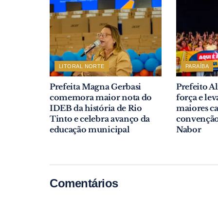
LITORAL NORTE
PARAÍBA
Prefeita Magna Gerbasi
Prefeito A
comemora maior nota do
força e le
IDEB da história de Rio
maiores ca
Tinto e celebra avanço da
convenção 
educação municipal
Nabor
Comentários