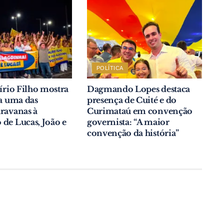
POLÍTICA
lírio Filho mostra
Dagmando Lopes destaca
va uma das
presença de Cuité e do
ravanas à
Curimataú em convenção
de Lucas, João e
governista: “A maior
convenção da história”