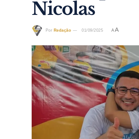
Nicolas
A
Por
Redação
01/09/2025
A