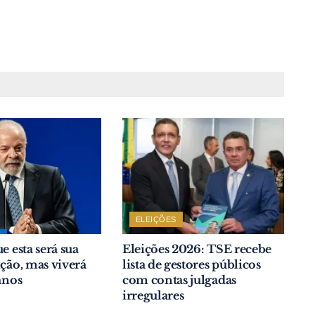
ELEIÇÕES
e esta será sua
Eleições 2026: TSE recebe
ição, mas viverá
lista de gestores públicos
anos
com contas julgadas
irregulares