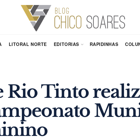
A
LITORAL NORTE
EDITORIAS
RAPIDINHAS
COLUN
e Rio Tinto reali
ampeonato Muni
inino