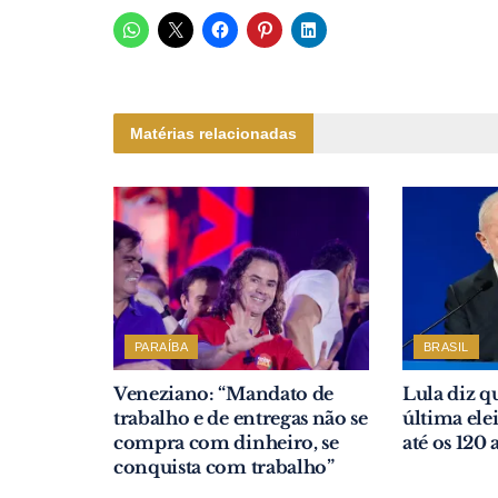
Matérias relacionadas
PARAÍBA
BRASIL
Veneziano: “Mandato de
Lula diz qu
trabalho e de entregas não se
última ele
compra com dinheiro, se
até os 120 
conquista com trabalho”