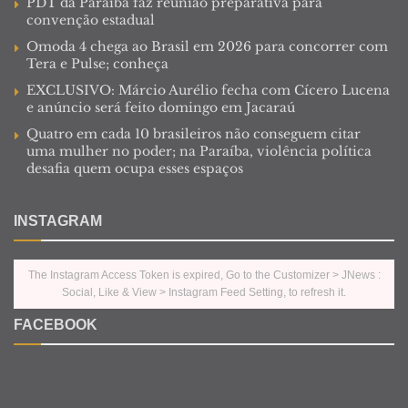
PDT da Paraíba faz reunião preparativa para
convenção estadual
Omoda 4 chega ao Brasil em 2026 para concorrer com
Tera e Pulse; conheça
EXCLUSIVO: Márcio Aurélio fecha com Cícero Lucena
e anúncio será feito domingo em Jacaraú
Quatro em cada 10 brasileiros não conseguem citar
uma mulher no poder; na Paraíba, violência política
desafia quem ocupa esses espaços
INSTAGRAM
The Instagram Access Token is expired, Go to the Customizer > JNews :
Social, Like & View > Instagram Feed Setting, to refresh it.
FACEBOOK