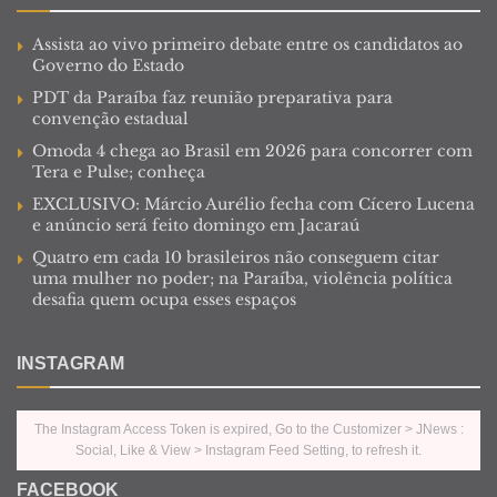
Assista ao vivo primeiro debate entre os candidatos ao
Governo do Estado
PDT da Paraíba faz reunião preparativa para
convenção estadual
Omoda 4 chega ao Brasil em 2026 para concorrer com
Tera e Pulse; conheça
EXCLUSIVO: Márcio Aurélio fecha com Cícero Lucena
e anúncio será feito domingo em Jacaraú
Quatro em cada 10 brasileiros não conseguem citar
uma mulher no poder; na Paraíba, violência política
desafia quem ocupa esses espaços
INSTAGRAM
The Instagram Access Token is expired, Go to the Customizer > JNews :
Social, Like & View > Instagram Feed Setting, to refresh it.
FACEBOOK