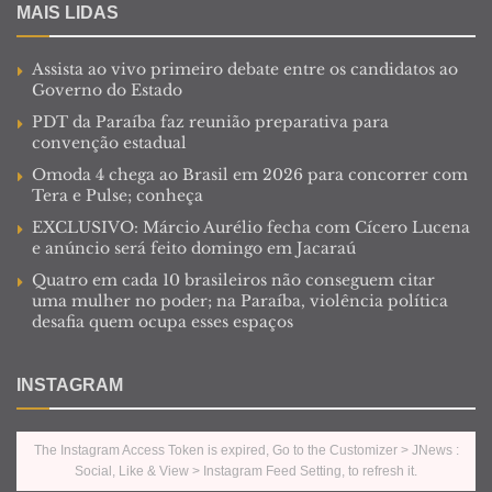
MAIS LIDAS
Assista ao vivo primeiro debate entre os candidatos ao
Governo do Estado
PDT da Paraíba faz reunião preparativa para
convenção estadual
Omoda 4 chega ao Brasil em 2026 para concorrer com
Tera e Pulse; conheça
EXCLUSIVO: Márcio Aurélio fecha com Cícero Lucena
e anúncio será feito domingo em Jacaraú
Quatro em cada 10 brasileiros não conseguem citar
uma mulher no poder; na Paraíba, violência política
desafia quem ocupa esses espaços
INSTAGRAM
The Instagram Access Token is expired, Go to the Customizer > JNews :
Social, Like & View > Instagram Feed Setting, to refresh it.