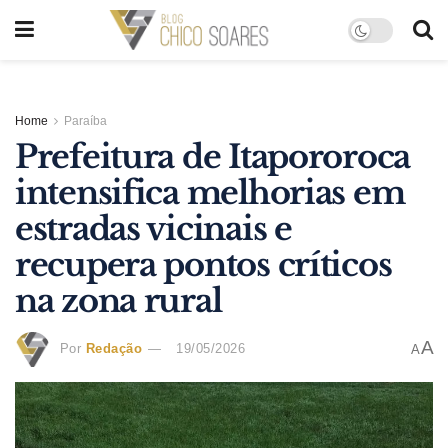
Home
Paraíba
Prefeitura de Itapororoca
intensifica melhorias em
estradas vicinais e
recupera pontos críticos
na zona rural
A
Por
Redação
19/05/2026
A