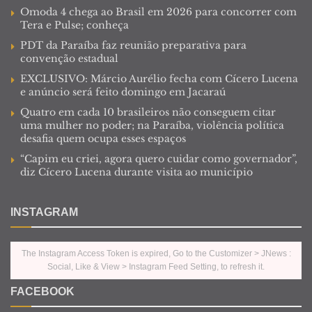
Omoda 4 chega ao Brasil em 2026 para concorrer com
Tera e Pulse; conheça
PDT da Paraíba faz reunião preparativa para
convenção estadual
EXCLUSIVO: Márcio Aurélio fecha com Cícero Lucena
e anúncio será feito domingo em Jacaraú
Quatro em cada 10 brasileiros não conseguem citar
uma mulher no poder; na Paraíba, violência política
desafia quem ocupa esses espaços
“Capim eu criei, agora quero cuidar como governador”,
diz Cícero Lucena durante visita ao município
INSTAGRAM
The Instagram Access Token is expired, Go to the Customizer > JNews :
Social, Like & View > Instagram Feed Setting, to refresh it.
FACEBOOK