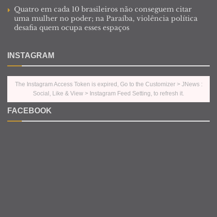
Quatro em cada 10 brasileiros não conseguem citar
uma mulher no poder; na Paraíba, violência política
desafia quem ocupa esses espaços
INSTAGRAM
The Instagram Access Token is expired, Go to the Customizer > JNews :
Social, Like & View > Instagram Feed Setting, to refresh it.
FACEBOOK