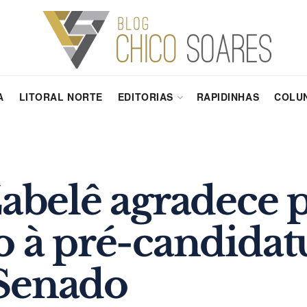
A
LITORAL NORTE
EDITORIAS
RAPIDINHAS
COLUN
Zabelê agradece p
o à pré-candidat
Senado