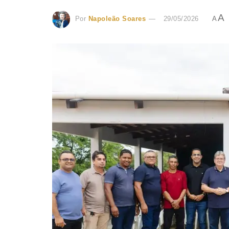
A
Por
Napoleão Soares
29/05/2026
A