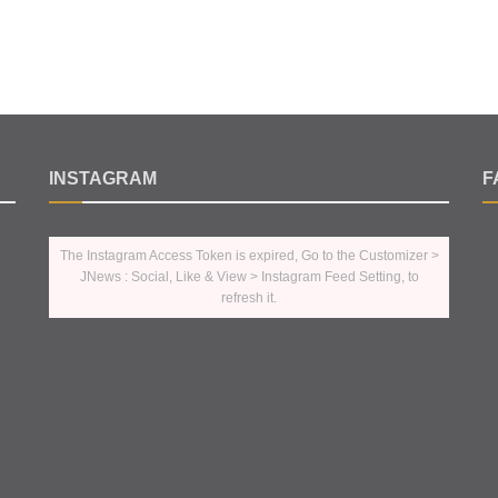
INSTAGRAM
F
The Instagram Access Token is expired, Go to the Customizer >
JNews : Social, Like & View > Instagram Feed Setting, to
refresh it.