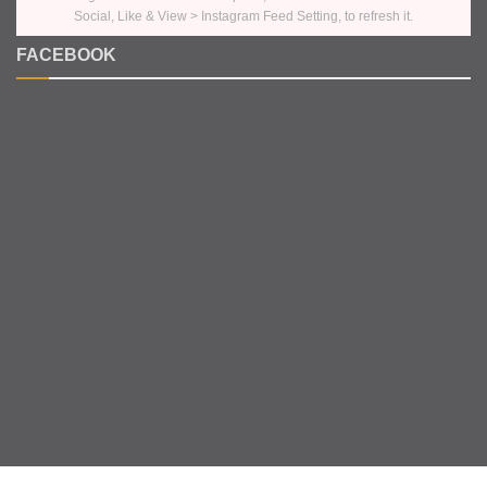
Social, Like & View > Instagram Feed Setting, to refresh it.
FACEBOOK