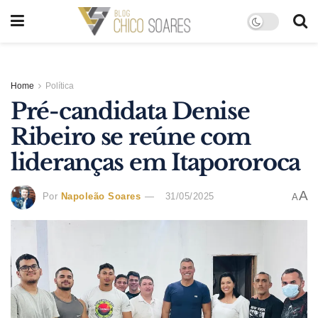
Home
Política
Pré-candidata Denise
Ribeiro se reúne com
lideranças em Itapororoca
A
Por
Napoleão Soares
31/05/2025
A