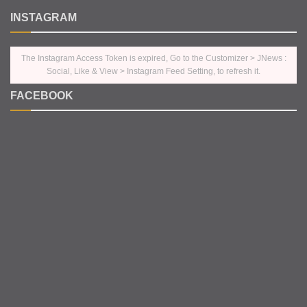
INSTAGRAM
The Instagram Access Token is expired, Go to the Customizer > JNews :
Social, Like & View > Instagram Feed Setting, to refresh it.
FACEBOOK