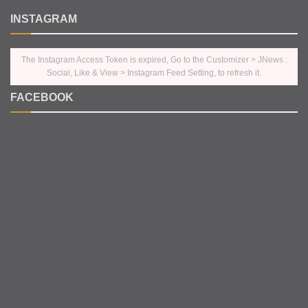
INSTAGRAM
The Instagram Access Token is expired, Go to the Customizer > JNews :
Social, Like & View > Instagram Feed Setting, to refresh it.
FACEBOOK