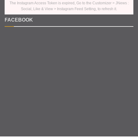
The Instagram Access Token is expired, Go to the Customizer > JNews :
Social, Like & View > Instagram Feed Setting, to refresh it.
FACEBOOK