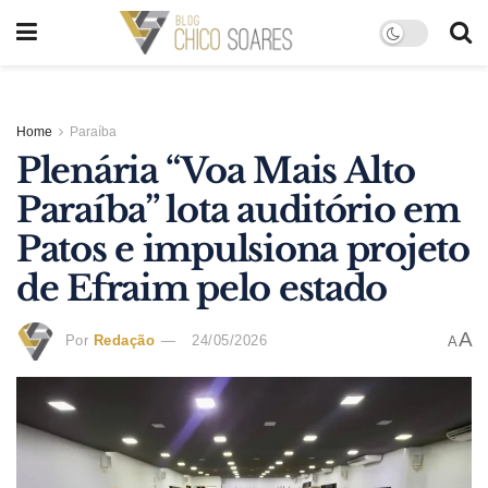
Home
Paraíba
Plenária “Voa Mais Alto
Paraíba” lota auditório em
Patos e impulsiona projeto
de Efraim pelo estado
A
Por
Redação
24/05/2026
A