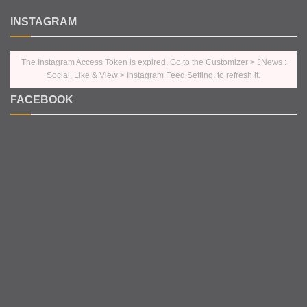
INSTAGRAM
The Instagram Access Token is expired, Go to the Customizer > JNews :
Social, Like & View > Instagram Feed Setting, to refresh it.
FACEBOOK