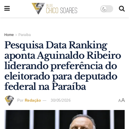
Home
Paraíba
Pesquisa Data Ranking
aponta Aguinaldo Ribeiro
liderando preferência do
eleitorado para deputado
federal na Paraíba
A
Por
Redação
30/05/2026
A