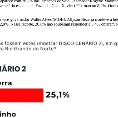
 aparece com 26,8% das intenções de voto. O senador Rogério Marinho
O secretário estadual da Fazenda, Cadu Xavier (PT), marcou 8,2%. Ou
o vice-governador Walter Alves (MDB), Allyson Bezerra manteve a l
12,9%. Nesse recorte, 20,8% não souberam responder e 5,4% optaram p