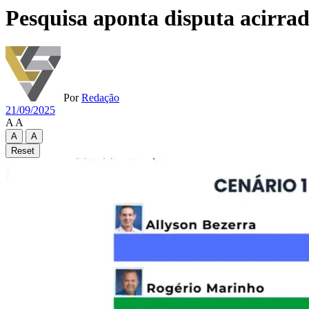
Pesquisa aponta disputa acirra
Por
Redação
21/09/2025
A
A
A
A
Reset