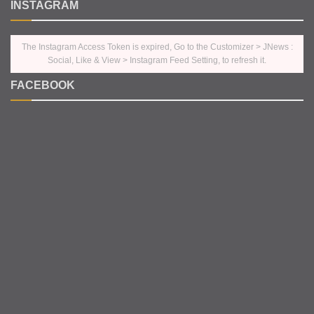
INSTAGRAM
The Instagram Access Token is expired, Go to the Customizer > JNews :
Social, Like & View > Instagram Feed Setting, to refresh it.
FACEBOOK