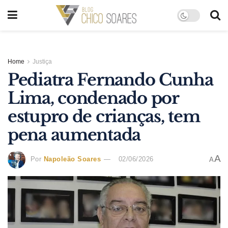
Home
Justiça
Pediatra Fernando Cunha
Lima, condenado por
estupro de crianças, tem
pena aumentada
A
Por
Napoleão Soares
02/06/2026
A