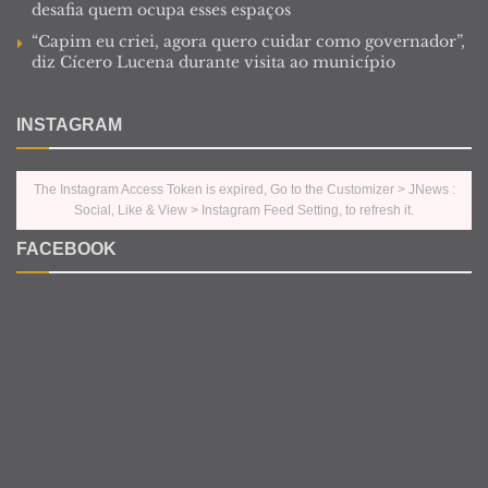
desafia quem ocupa esses espaços
“Capim eu criei, agora quero cuidar como governador”,
diz Cícero Lucena durante visita ao município
INSTAGRAM
The Instagram Access Token is expired, Go to the Customizer > JNews :
Social, Like & View > Instagram Feed Setting, to refresh it.
FACEBOOK