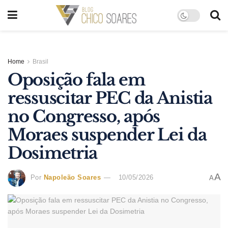
Home
Brasil
Oposição fala em
ressuscitar PEC da Anistia
no Congresso, após
Moraes suspender Lei da
Dosimetria
A
Por
Napoleão Soares
10/05/2026
A