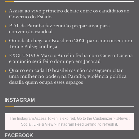
Assista ao vivo primeiro debate entre os candidatos ao
Governo do Estado
PDT da Paraíba faz reunião preparativa para
convenção estadual
Omoda 4 chega ao Brasil em 2026 para concorrer com
Tera e Pulse; conheça
EXCLUSIVO: Márcio Aurélio fecha com Cícero Lucena
e anúncio será feito domingo em Jacaraú
Quatro em cada 10 brasileiros não conseguem citar
uma mulher no poder; na Paraíba, violência política
desafia quem ocupa esses espaços
INSTAGRAM
The Instagram Access Token is expired, Go to the Customizer > JNews :
Social, Like & View > Instagram Feed Setting, to refresh it.
FACEBOOK