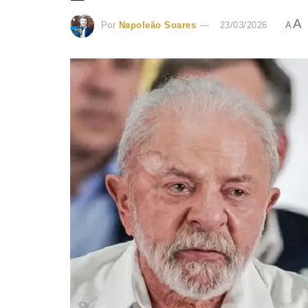
A
Por
Napoleão Soares
23/03/2026
A