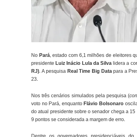
No
Pará
, estado com 6,1 milhões de eleitores qu
presidente
Luiz Inácio Lula da Silva
lidera a co
RJ)
. A pesquisa
Real Time Big Data
para a Pres
23.
Nos três cenários simulados pela pesquisa (
con
voto no Pará, enquanto
Flávio Bolsonaro
oscil
do atual presidente sobre o senador chega a 15 
9 pontos se considerada a margem de erro.
Dentre os governadores presidenciáveis d