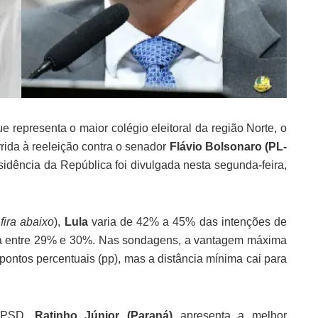
e representa o maior colégio eleitoral da região Norte, o
rrida à reeleição contra o senador
Flávio Bolsonaro (PL-
idência da República foi divulgada nesta segunda-feira,
fira abaixo
),
Lula
varia de 42% a 45% das intenções de
a entre 29% e 30%. Nas sondagens, a vantagem máxima
pontos percentuais (pp), mas a distância mínima cai para
o PSD,
Ratinho Júnior (Paraná)
apresenta a melhor