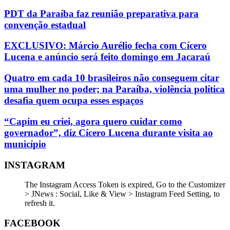
PDT da Paraíba faz reunião preparativa para
convenção estadual
EXCLUSIVO: Márcio Aurélio fecha com Cícero
Lucena e anúncio será feito domingo em Jacaraú
Quatro em cada 10 brasileiros não conseguem citar
uma mulher no poder; na Paraíba, violência política
desafia quem ocupa esses espaços
“Capim eu criei, agora quero cuidar como
governador”, diz Cícero Lucena durante visita ao
município
INSTAGRAM
The Instagram Access Token is expired, Go to the Customizer
> JNews : Social, Like & View > Instagram Feed Setting, to
refresh it.
FACEBOOK