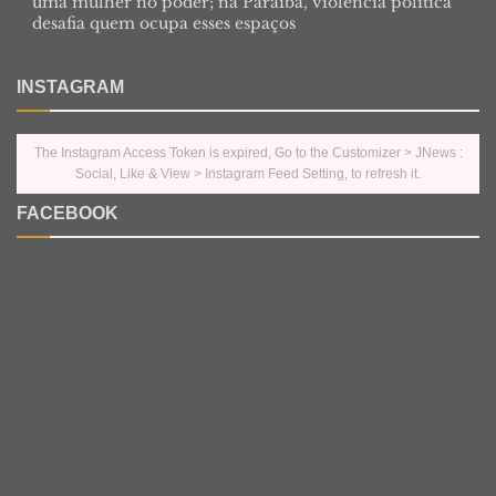
uma mulher no poder; na Paraíba, violência política
desafia quem ocupa esses espaços
INSTAGRAM
The Instagram Access Token is expired, Go to the Customizer > JNews :
Social, Like & View > Instagram Feed Setting, to refresh it.
FACEBOOK