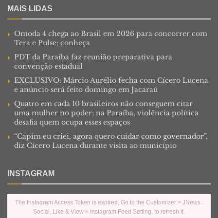
MAIS LIDAS
Omoda 4 chega ao Brasil em 2026 para concorrer com
Tera e Pulse; conheça
PDT da Paraíba faz reunião preparativa para
convenção estadual
EXCLUSIVO: Márcio Aurélio fecha com Cícero Lucena
e anúncio será feito domingo em Jacaraú
Quatro em cada 10 brasileiros não conseguem citar
uma mulher no poder; na Paraíba, violência política
desafia quem ocupa esses espaços
“Capim eu criei, agora quero cuidar como governador”,
diz Cícero Lucena durante visita ao município
INSTAGRAM
The Instagram Access Token is expired, Go to the Customizer > JNews :
Social, Like & View > Instagram Feed Setting, to refresh it.