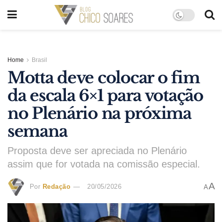
Home
Brasil
Motta deve colocar o fim
da escala 6×1 para votação
no Plenário na próxima
semana
Proposta deve ser apreciada no Plenário
assim que for votada na comissão especial.
A
Por
Redação
20/05/2026
A