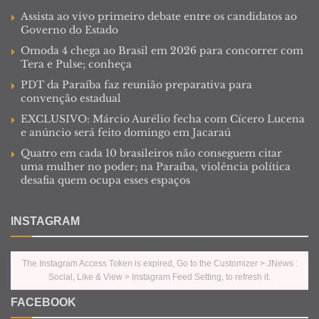
Assista ao vivo primeiro debate entre os candidatos ao
Governo do Estado
Omoda 4 chega ao Brasil em 2026 para concorrer com
Tera e Pulse; conheça
PDT da Paraíba faz reunião preparativa para
convenção estadual
EXCLUSIVO: Márcio Aurélio fecha com Cícero Lucena
e anúncio será feito domingo em Jacaraú
Quatro em cada 10 brasileiros não conseguem citar
uma mulher no poder; na Paraíba, violência política
desafia quem ocupa esses espaços
INSTAGRAM
The Instagram Access Token is expired, Go to the Customizer > JNews :
Social, Like & View > Instagram Feed Setting, to refresh it.
FACEBOOK