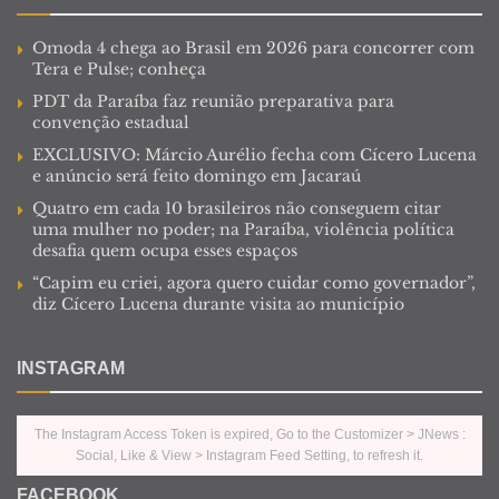
Omoda 4 chega ao Brasil em 2026 para concorrer com
Tera e Pulse; conheça
PDT da Paraíba faz reunião preparativa para
convenção estadual
EXCLUSIVO: Márcio Aurélio fecha com Cícero Lucena
e anúncio será feito domingo em Jacaraú
Quatro em cada 10 brasileiros não conseguem citar
uma mulher no poder; na Paraíba, violência política
desafia quem ocupa esses espaços
“Capim eu criei, agora quero cuidar como governador”,
diz Cícero Lucena durante visita ao município
INSTAGRAM
The Instagram Access Token is expired, Go to the Customizer > JNews :
Social, Like & View > Instagram Feed Setting, to refresh it.
FACEBOOK