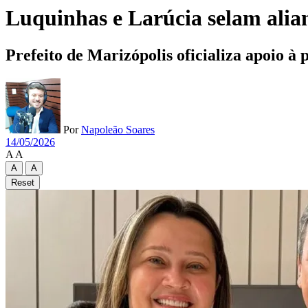
Luquinhas e Larúcia selam alia
Prefeito de Marizópolis oficializa apoio à
Por
Napoleão Soares
14/05/2026
A
A
A
A
Reset