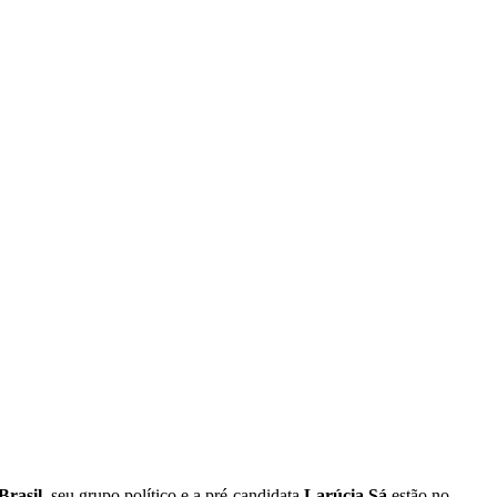
Brasil
, seu grupo político e a pré-candidata
Larúcia Sá
estão no