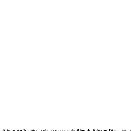
A informação antecipada há meses pelo
Blog do Silvano Dias
agora g