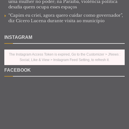
uma mulher no poder; na Paraíba, violência política
desafia quem ocupa esses espaços
“Capim eu criei, agora quero cuidar como governador”,
diz Cícero Lucena durante visita ao município
INSTAGRAM
The Instagram Access Token is expired, Go to the Customizer > JNews :
Social, Like & View > Instagram Feed Setting, to refresh it.
FACEBOOK