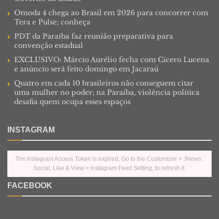
Omoda 4 chega ao Brasil em 2026 para concorrer com
Tera e Pulse; conheça
PDT da Paraíba faz reunião preparativa para
convenção estadual
EXCLUSIVO: Márcio Aurélio fecha com Cícero Lucena
e anúncio será feito domingo em Jacaraú
Quatro em cada 10 brasileiros não conseguem citar
uma mulher no poder; na Paraíba, violência política
desafia quem ocupa esses espaços
INSTAGRAM
The Instagram Access Token is expired, Go to the Customizer > JNews :
Social, Like & View > Instagram Feed Setting, to refresh it.
FACEBOOK