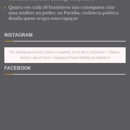
Quatro em cada 10 brasileiros não conseguem citar
uma mulher no poder; na Paraíba, violência política
desafia quem ocupa esses espaços
INSTAGRAM
The Instagram Access Token is expired, Go to the Customizer > JNews :
Social, Like & View > Instagram Feed Setting, to refresh it.
FACEBOOK