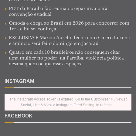
PDT da Paraíba faz reunião preparativa para
convenção estadual
Omoda 4 chega ao Brasil em 2026 para concorrer com
Tera e Pulse; conheça
EXCLUSIVO: Márcio Aurélio fecha com Cícero Lucena
e anúncio será feito domingo em Jacaraú
Quatro em cada 10 brasileiros não conseguem citar
uma mulher no poder; na Paraíba, violência política
desafia quem ocupa esses espaços
INSTAGRAM
The Instagram Access Token is expired, Go to the Customizer > JNews :
Social, Like & View > Instagram Feed Setting, to refresh it.
FACEBOOK