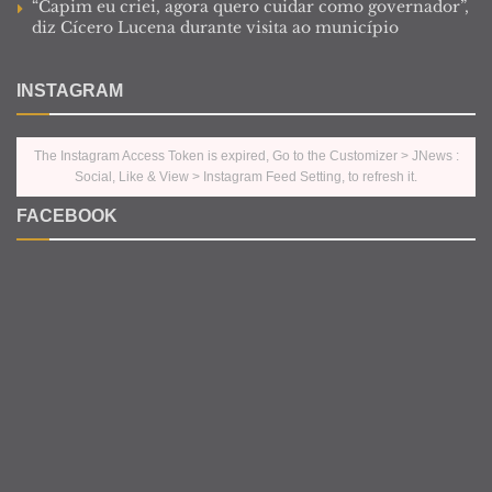
“Capim eu criei, agora quero cuidar como governador”,
diz Cícero Lucena durante visita ao município
INSTAGRAM
The Instagram Access Token is expired, Go to the Customizer > JNews :
Social, Like & View > Instagram Feed Setting, to refresh it.
FACEBOOK