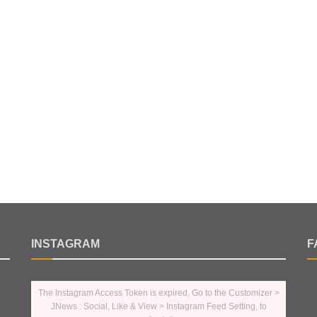
INSTAGRAM
F
The Instagram Access Token is expired, Go to the Customizer >
JNews : Social, Like & View > Instagram Feed Setting, to