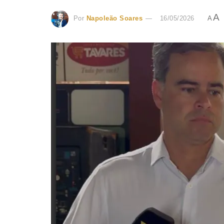
A
Por
Napoleão Soares
16/05/2026
A