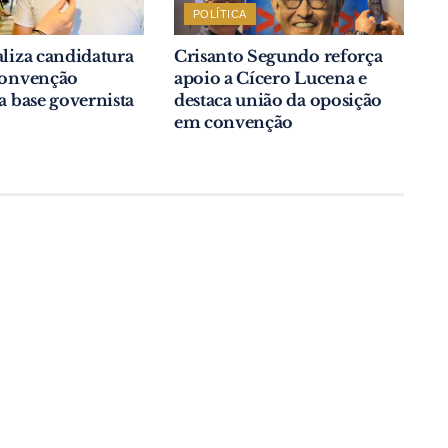
POLÍTICA
aliza candidatura
Crisanto Segundo reforça
 convenção
apoio a Cícero Lucena e
da base governista
destaca união da oposição
em convenção