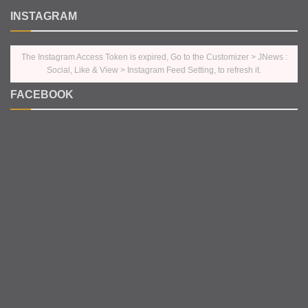
INSTAGRAM
The Instagram Access Token is expired, Go to the Customizer > JNews :
Social, Like & View > Instagram Feed Setting, to refresh it.
FACEBOOK