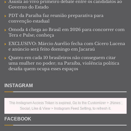
Assista ao vivo primeiro debate entre os candidatos ao
Governo do Estado
PDT da Paraíba faz reunião preparativa para
convenção estadual
Omoda 4 chega ao Brasil em 2026 para concorrer com
Tera e Pulse; conheça
EXCLUSIVO: Márcio Aurélio fecha com Cícero Lucena
e anúncio será feito domingo em Jacaraú
Quatro em cada 10 brasileiros não conseguem citar
uma mulher no poder; na Paraíba, violência política
desafia quem ocupa esses espaços
INSTAGRAM
The Instagram Access Token is expired, Go to the Customizer > JNews :
Social, Like & View > Instagram Feed Setting, to refresh it.
FACEBOOK