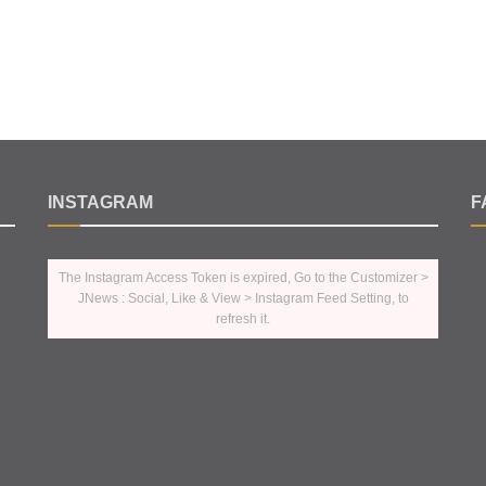
INSTAGRAM
F
The Instagram Access Token is expired, Go to the Customizer >
JNews : Social, Like & View > Instagram Feed Setting, to
refresh it.