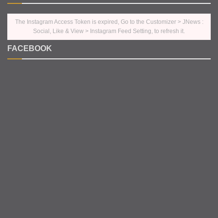
The Instagram Access Token is expired, Go to the Customizer > JNews :
Social, Like & View > Instagram Feed Setting, to refresh it.
FACEBOOK