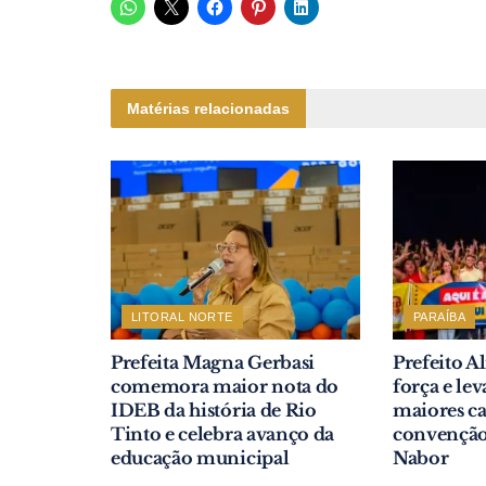
Matérias relacionadas
LITORAL NORTE
PARAÍBA
Prefeita Magna Gerbasi
Prefeito A
comemora maior nota do
força e le
IDEB da história de Rio
maiores ca
Tinto e celebra avanço da
convenção 
educação municipal
Nabor