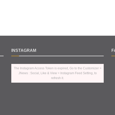
INSTAGRAM
F
The Instagram Access Token is expired, Go to the Customizer >
JNews : Social, Like & View > Instagram Feed Setting, to
refresh it.