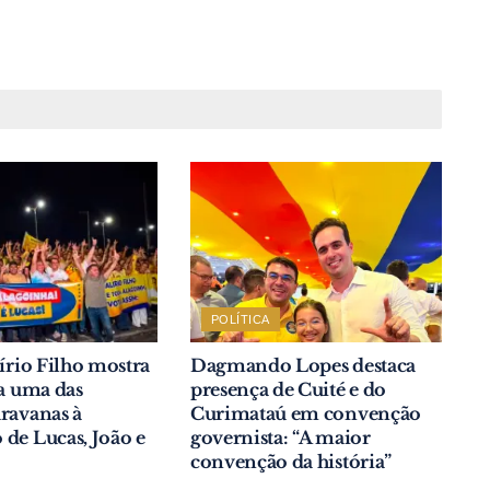
POLÍTICA
lírio Filho mostra
Dagmando Lopes destaca
va uma das
presença de Cuité e do
ravanas à
Curimataú em convenção
de Lucas, João e
governista: “A maior
convenção da história”