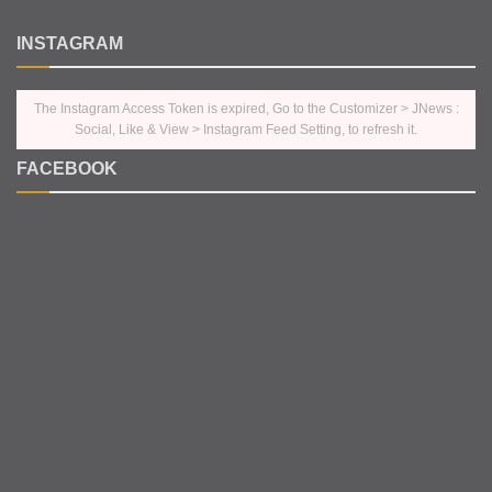
INSTAGRAM
The Instagram Access Token is expired, Go to the Customizer > JNews :
Social, Like & View > Instagram Feed Setting, to refresh it.
FACEBOOK